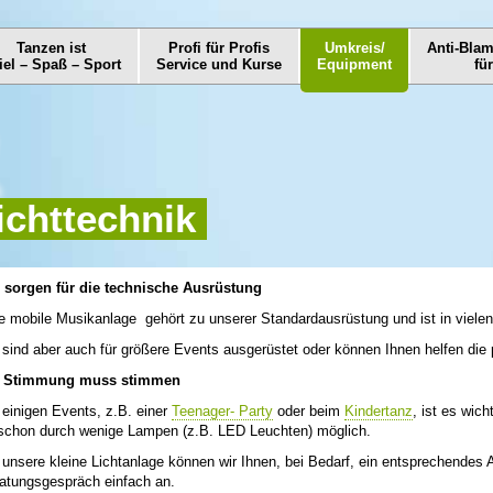
Tanzen ist
Profi für Profis
Umkreis/
Anti-Bla
iel – Spaß – Sport
Service und Kurse
Equipment
fü
ichttechnik
 sorgen für die technische Ausrüstung
e mobile Musikanlage gehört zu unserer Standardausrüstung und ist in vielen 
 sind aber auch für größere Events ausgerüstet oder können Ihnen helfen die
e Stimmung muss stimmen
 einigen Events, z.B. einer
Teenager- Party
oder beim
Kindertanz
, ist es wic
 schon durch wenige Lampen (z.B. LED Leuchten) möglich.
 unsere kleine Lichtanlage können wir Ihnen, bei Bedarf, ein entsprechende
atungsgespräch einfach an.