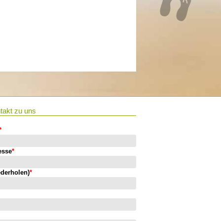
takt zu uns
*
esse
*
ederholen)
*