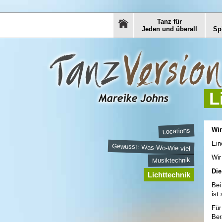
Tanz für
Jeden und überall
Sp
L
Wir
Locations
Ein
Gewusst: Was-Wo-Wie viel
Wir
Musiktechnik
Di
Lichttechnik
Bei
ist
Für
Ber