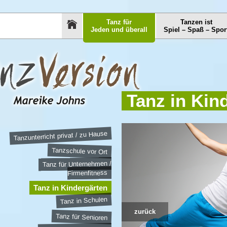
Tanz für
Tanzen ist
Jeden und überall
Spiel – Spaß – Spor
Tanz in Kin
Tanzunterricht privat / zu Hause
Tanzschule vor Ort
Tanz für Unternehmen /
Firmenfitness
Tanz in Kindergärten
Tanz in Schulen
zurück
Tanz für Senioren