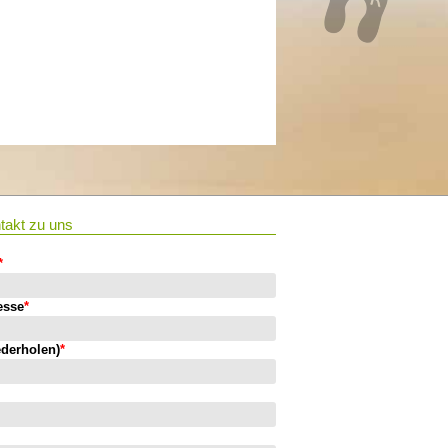
takt zu uns
*
esse
*
ederholen)
*