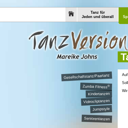
Tanz für
Jeden und überall
Sp
T
Auf
Gesellschaftstanz/Paartanz
Sol
®
Zumba Fitness
Wir
Kindertanzen
Videocliptanzen
Jumpstyle
Seniorentanzen