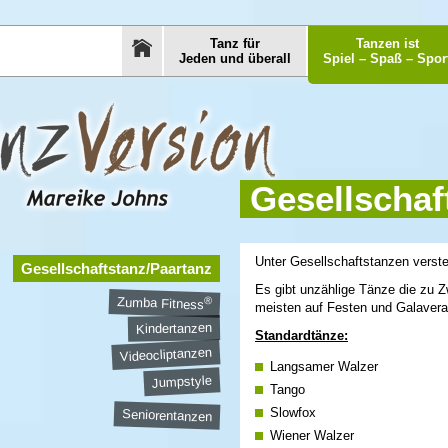
Tanz für
Tanzen ist
Jeden und überall
Spiel – Spaß – Spor
Gesellschaf
Unter Gesellschaftstanzen verst
Gesellschaftstanz/Paartanz
Es gibt unzählige Tänze die zu Zw
®
Zumba Fitness
meisten auf Festen und Galavera
Kindertanzen
Standardtänze:
Videocliptanzen
Langsamer Walzer
Jumpstyle
Tango
Slowfox
Seniorentanzen
Wiener Walzer