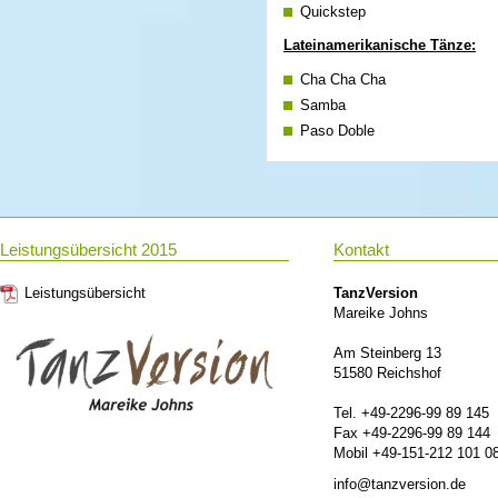
Quickstep
Lateinamerikanische Tänze:
Cha Cha Cha
Samba
Paso Doble
Rumba
Jive
Außerdem:
Leistungsübersicht 2015
Kontakt
Discofox
Foxtrott
Leistungsübersicht
TanzVersion
Salsa
Mareike Johns
Bachata
Merengue
Am Steinberg 13
51580 Reichshof
Rock`n Roll / Boogie Woogie
Langsamer Walzer, Wiener Walzer
Tel. +49-2296-99 89 145
Familienfesten und Schützenfest
Fax +49-2296-99 89 144
Mobil +49-151-212 101 0
Wenn Sie also auf der Suche nac
haben Sie bei uns die Möglichkei
info@tanzversion.de