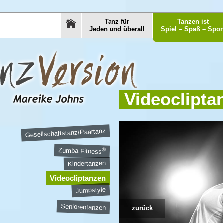
Tanz für
Tanzen ist
Jeden und überall
Spiel – Spaß – Spor
Videoclipta
Gesellschaftstanz/Paartanz
®
Zumba Fitness
Kindertanzen
Videocliptanzen
Jumpstyle
Seniorentanzen
zurück