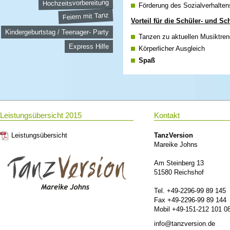
Hochzeitsvorbereitung
Förderung des Sozialverhalte
Feiern mit Tanz
Vorteil für die Schüler- und Sc
Kindergeburtstag / Teenager- Party
Tanzen zu aktuellen Musiktre
Express Hilfe
Körperlicher Ausgleich
Spaß
Bei der Art des Tanzstils gibt es 
Gesellschaftstanz
,
Zumba Fitnes
Dauer und Umfang des Tanzunterr
Leistungsübersicht 2015
Kontakt
Die Bezahlung kann entweder durc
Leistungsübersicht
TanzVersion
eine Mischung aus beidem ist mö
Mareike Johns
Nehmen Sie einfach Kontakt zu u
Am Steinberg 13
Lösung.
51580 Reichshof
Gerne stellen wir den Schülern u
Tel. +49-2296-99 89 145
Schnupperstunde vor.
Fax +49-2296-99 89 144
Mobil +49-151-212 101 0
Kostenlose Schnupperstunde
info@tanzversion.de