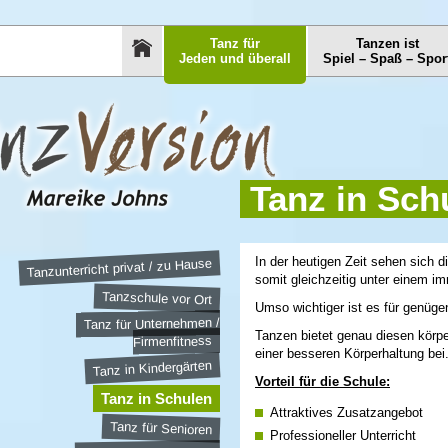
Tanz für
Tanzen ist
Jeden und überall
Spiel – Spaß – Spor
Tanz in Sch
In der heutigen Zeit sehen sich
Tanzunterricht privat / zu Hause
somit gleichzeitig unter einem i
Tanzschule vor Ort
Umso wichtiger ist es für genüge
Tanz für Unternehmen /
Tanzen bietet genau diesen körper
Firmenfitness
einer besseren Körperhaltung bei
Tanz in Kindergärten
Vorteil für die Schule:
Tanz in Schulen
Attraktives Zusatzangebot
Tanz für Senioren
Professioneller Unterricht